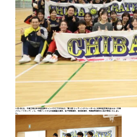
11月1日(土)、千葉工業大学 新習志野キャンパスにて行われた「第３回 シッティングバレーボール 大学対抗交流大会2025（千葉
パイレーツカップ）」に、千葉ドットからは板橋健之選手、松下和暉選手、田村匠選手、荒瀬好則選手の4名が参加いたしまし
た。