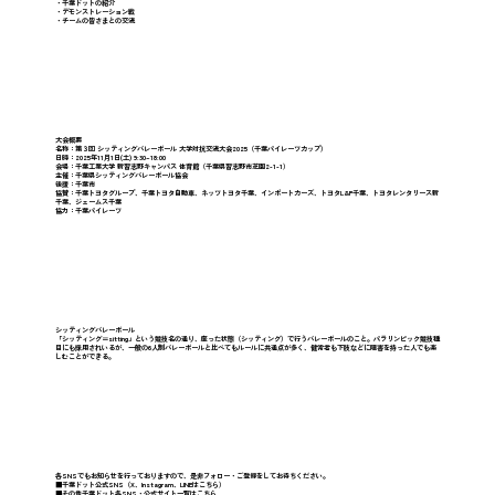
・千葉ドットの紹介
・デモンストレーション戦
・チームの皆さまとの交流
大会概要
名称：第３回 シッティングバレーボール 大学対抗交流大会2025（千葉パイレーツカップ）
日時：2025年11月1日(土) 9:30~18:00
会場：千葉工業大学 新習志野キャンパス 体育館（千葉県習志野市芝園2-1-1）
主催：千葉県シッティングバレーボール協会
後援：千葉市
協賛：千葉トヨタグループ、千葉トヨタ自動車、ネッツトヨタ千葉、インポートカーズ、トヨタL&F千葉、トヨタレンタリース新
千葉、ジェームス千葉
協力：千葉パイレーツ
シッティングバレーボール
「シッティング＝sitting」という競技名の通り、座った状態（シッティング）で行うバレーボールのこと。パラリンピック競技種
目にも採用されいるが、一般の6人制バレーボールと比べてもルールに共通点が多く、健常者も下肢などに障害を持った人でも楽
しむことができる。
各SNSでもお知らせを行っておりますので、是非フォロー・ご登録をしてお待ちください。
■千葉ドット公式SNS（
X
、
Instagram
、
LINE
はこちら）
■その他千葉ドット
各SNS・公式サイト一覧
はこちら