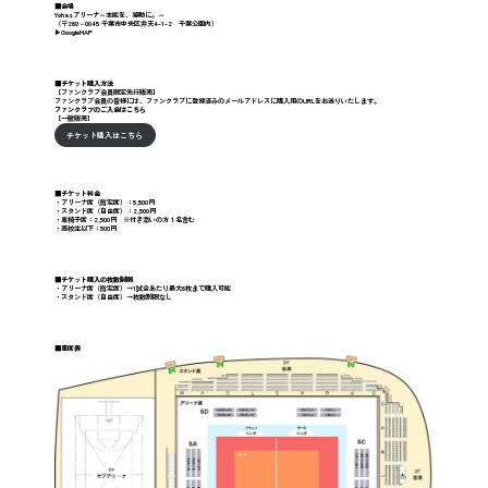
■会場
Yohasアリーナ～本能を、感動に。～
（〒260－0045 千葉市中央区弁天4-1-2 千葉公園内）
▶GoogleMAP
■チケット購入方法
【ファンクラブ会員限定先行販売】
ファンクラブ会員の皆様には、ファンクラブに登録済みのメールアドレスに購入用のURLをお送りいたします。
ファンクラブのご入会は
こちら
【一般販売】
チケット購入はこちら
■チケット料金
・アリーナ席（指定席）：5,500円
・スタンド席（自由席）：2,500円
・車椅子席：2,500円 ※付き添いの方１名含む
・高校生以下：500円
■チケット購入の枚数制限
・アリーナ席（指定席）→1試合あたり最大6枚まで購入可能
・スタンド席（自由席）→枚数制限なし
■座席表