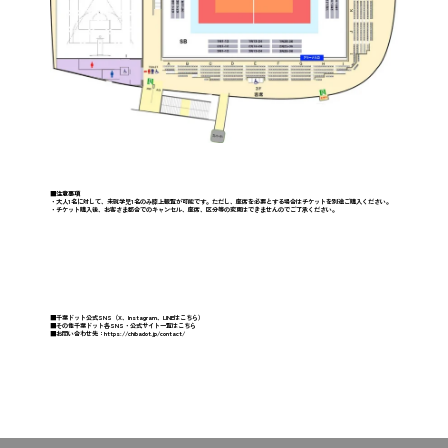
■注意事項
・大人1名に対して、未就学児1名のみ膝上観覧が可能です。ただし、座席を必要とする場合はチケットを別途ご購入ください。
・チケット購入後、お客さま都合でのキャンセル、座席、区分等の変更はできませんのでご了承ください。
■千葉ドット公式SNS（
X
、
Instagram
、
LINE
はこちら）
■その他千葉ドット
各SNS・公式サイト一覧
はこちら
■お問い合わせ先：
https://chibadot.jp/contact/