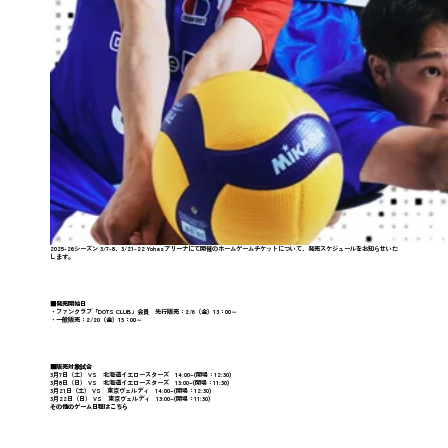
2025-26シーズン 3/7-8、3/21-22 Yohasアリーナにて開催のホームゲームチケットについて、発売スケジュールをお知らせいた
します。
■発売開始日
・ファンクラブ「DOTS CLUB」会員 先行販売：
2/6（
金
）13：00～
・一般販売：
2/20（金）15：00～
■販売対象試合
3月7日（土） VS 北海道イエロースターズ 14:00~(開場：12:30)
3月8日（日） VS 北海道イエロースターズ 13:00~(開場：11:30)
3月21日（土） VS 東京ヴェルディ 14:00~(開場：12:30)
3月22日（日） VS 東京ヴェルディ 13:00~(開場：11:30)
その他のゲーム日程は
こちら