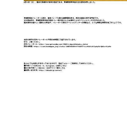
6月13日（土）、橋本大海選手が自身の母校である、東福岡高等学校の文化祭を訪問しました。
東福岡高校バレーボール部は、春高バレーで3度の全国制覇を誇る、西日本屈指の男子名門校です。
文化祭当日は、東福岡高等学校の現役バレー部の皆さんとOB選手によるスペシャルマッチが行われました。
橋本選手は懐かしい恩師との再会や、バレーボール部のスペシャルマッチへの参戦など、とても素敵な時間を過ごせたようです。
当日の様子は月刊バレーボールや西日本新聞にて紹介されています。
ぜひ、ご覧ください。
月刊バレーボール：
https://www.getsuvolley.com/250614_higashifukuoka_shotai
西日本新聞：
https://x.com/nishinippon_dsg/status/2066400309447163941?s=46&t=KCqxhyl1d-5jr6a-n1LoMw
各SNSでもお知らせを行っておりますので、是非フォロー・ご登録をしてお待ちください。
■千葉ドット公式SNS（
X
、
Instagram
、
LINE
はこちら）
■その他千葉ドット
各SNS・公式サイト一覧
はこちら
■お問い合わせ先：
https://chibadot.jp/contact/