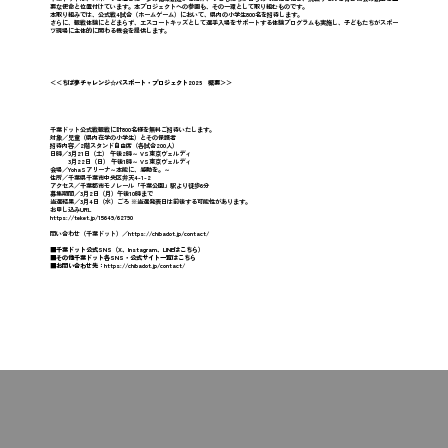
要な使命と位置付けています。本プロジェクトへの参画も、その一環として取り組むものです。
本取り組みでは、公式戦4試合（ホームゲーム）において、県内の小学生800名を招待します。
さらに、観戦体験にとどまらず、エスコートキッズとして選手入場をサポートする体験プログラムも実施し、子どもたちがスポー
ツ現場に主体的に関わる機会を提供します。
＜＜
ちば夢チャレンジ☆パスポート・プロジェクト2025 概要
＞＞
千葉ドット公式戦観戦に計800名様を無料ご招待いたします。
対象／児童（県内在学の小学生）とその保護者
招待内容／2階スタンド自由席（各試合200人）
日時／3月21日（土） 午後2時～ VS東京ヴェルディ
3月22日（日） 午後1時～ VS東京ヴェルディ
会場／YohaSアリーナ～本能に、感動を。～
住所／千葉県千葉市中央区弁天4-1-2
アクセス／千葉都市モノレール「千葉公園」駅より徒歩6分
募集期間／3月2日（月）午後10時まで
当選結果／3月4日（水）ごろ ※当選発表日は前後する可能性があります。
お申し込みURL
https://teket.jp/15649/62790
問い合わせ（千葉ドット）／https://chibadot.jp/contact/
■千葉ドット公式SNS（X、Instagram、LINEはこちら）
■その他千葉ドット各SNS・公式サイト一覧はこちら
■お問い合わせ先：
https://chibadot.jp/contact/