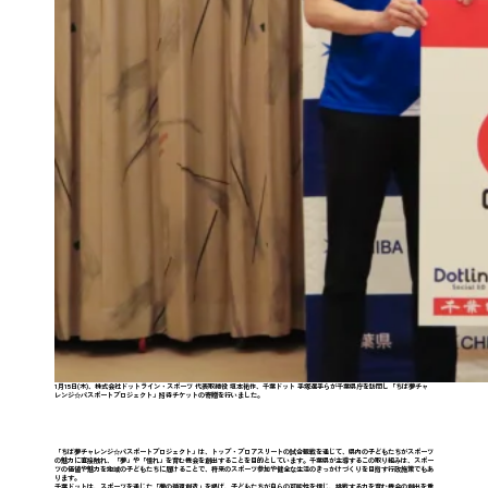
1月15日(木)、株式会社ドットライン・スポーツ 代表取締役 垣本祐作、千葉ドット 手塚選手らが千葉県庁を訪問し「ちば夢チャ
レンジ☆パスポートプロジェクト」招待チケットの寄贈を行いました。
「ちば夢チャレンジ☆パスポートプロジェクト」は、トップ・プロアスリートの試合観戦を通じて、県内の子どもたちがスポーツ
の魅力に直接触れ、「夢」や「憧れ」を育む機会を創出することを目的としています。千葉県が主導するこの取り組みは、スポー
ツの価値や魅力を地域の子どもたちに届けることで、将来のスポーツ参加や健全な生活のきっかけづくりを目指す行政施策でもあ
ります。
千葉ドットは、スポーツを通じた「夢の循環創造」を掲げ、子どもたちが自らの可能性を信じ、挑戦する力を育む機会の創出を重