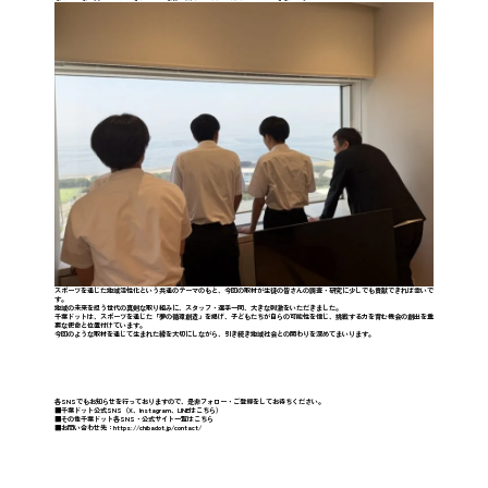
スポーツを通じた地域活性化という共通のテーマのもと、今回の取材が生徒の皆さんの調査・研究に少しでも貢献できれば幸いで
す。
地域の未来を担う世代の真剣な取り組みに、スタッフ・選手一同、大きな刺激をいただきました。
千葉ドットは、スポーツを通じた「夢の循環創造」を掲げ、子どもたちが自らの可能性を信じ、挑戦する力を育む機会の創出を重
要な使命と位置付けています。
今回のような取材を通じて生まれた縁を大切にしながら、引き続き地域社会との関わりを深めてまいります。
各SNSでもお知らせを行っておりますので、是非フォロー・ご登録をしてお待ちください。
■千葉ドット公式SNS（
X
、
Instagram
、
LINE
はこちら）
■その他千葉ドット
各SNS・公式サイト一覧
はこちら
■お問い合わせ先：
https://chibadot.jp/contact/