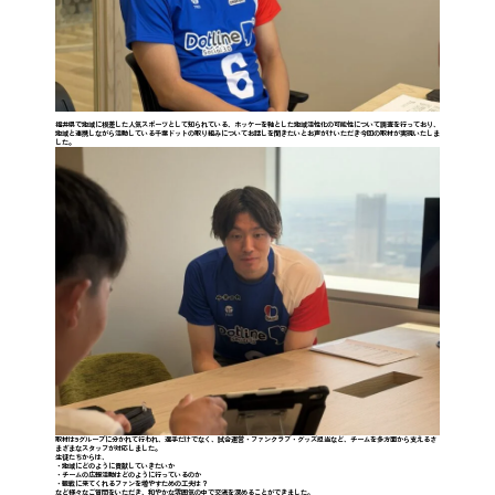
福井県で地域に根差した人気スポーツとして知られている、ホッケーを軸とした地域活性化の可能性について調査を行っており、
地域と連携しながら活動している千葉ドットの取り組みについてお話しを聞きたいとお声がけいただき今回の取材が実現いたしま
した。
取材は9グループに分かれて行われ、選手だけでなく、試合運営・ファンクラブ・グッズ担当など、チームを多方面から支えるさ
まざまなスタッフが対応しました。
生徒たちからは、
・地域にどのように貢献していきたいか
・チームの広報活動はどのように行っているのか
・観戦に来てくれるファンを増やすための工夫は？
など様々なご質問をいただき、和やかな雰囲気の中で交流を深めることができました。