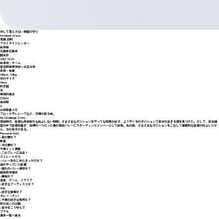
決して落とさない鉄壁の守り
Yoshinori Arase
荒瀬 好則
アウトサイドヒッター
出身地
広島県広島市
誕生日
2001.10.01
出身校・チーム
習志野高等学校〜立正大学
身長・体重
185cm /75kg
手のサイズ
18cm
利き腕
右
最高到達点
325cm
血液型
O
山田監督メモ
ブロックやレシーブなど、守備が持ち味。
My Challenge Story
高校時代、技術も身体能力も向上しない時期。さまざまなポジションをやっても結果が出ず、ようやく今のポジションで自分の生きる道を見つけた。そして、自主練
習の中で技術を磨き、目標の一つだった春の高校バレーにスターティングメンバーとして出場。あの頃、さまざまなポジションをこなして基礎的な技術が向上したか
ら、今の自分がある。
Personal Q&A
-昔の夢は？
教員
-今の夢は？
千葉ドット優勝
-このプレーに注目！
ストレート打ち
-バレーをはじめたきっかけは？
姉がやっていた影響
-憧れのバレー選手は？
柳田将洋選手
-趣味は？
温泉、ゲーム、ドライブ
-好きなアーティストは？
Anly
-好きな食事は？
カレー（ナン）
-千葉の好きな場所は？
家の近くの公園
-自分をこう呼んで
アラセ
選手一覧へ戻る